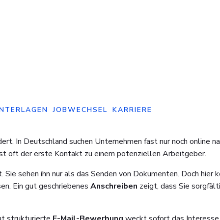
NTERLAGEN
JOBWECHSEL
KARRIERE
dert. In Deutschland suchen Unternehmen fast nur noch online n
st oft der erste Kontakt zu einem potenziellen Arbeitgeber.
t. Sie sehen ihn nur als das Senden von Dokumenten. Doch hier 
sen. Ein gut geschriebenes
Anschreiben
zeigt, dass Sie sorgfält
ut strukturierte
E-Mail-Bewerbung
weckt sofort das Interesse