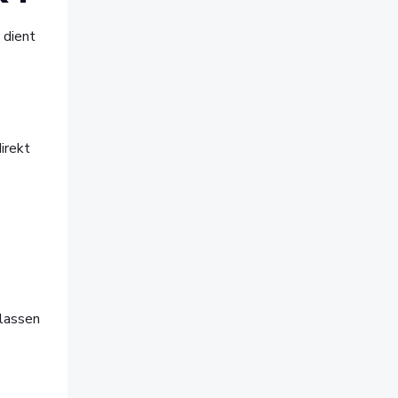
 dient
irekt
rlassen