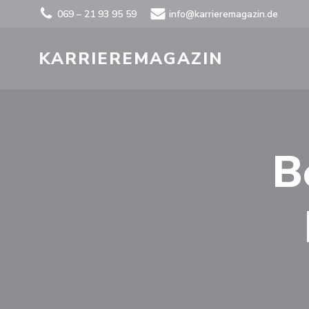
Zum
069 – 21 93 95 59
info@karrieremagazin.de
Inhalt
springen
KARRIEREMAGAZIN
B