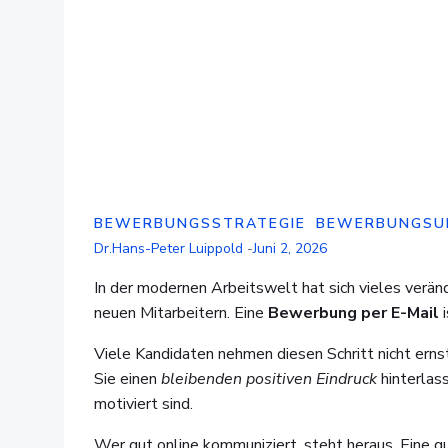
BEWERBUNGSSTRATEGIE
BEWERBUNGSU
Dr.Hans-Peter Luippold
-
Juni 2, 2026
In der modernen Arbeitswelt hat sich vieles verän
neuen Mitarbeitern. Eine
Bewerbung per E-Mail
i
Viele Kandidaten nehmen diesen Schritt nicht erns
Sie einen
bleibenden positiven Eindruck
hinterlas
motiviert sind.
Wer gut online kommuniziert, steht heraus. Eine g