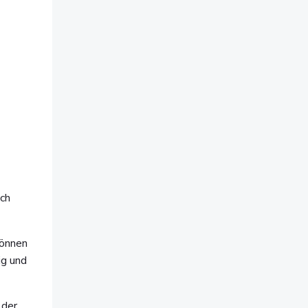
ach
können
ig und
 der