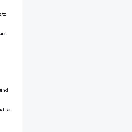
atz
dann
 und
Nutzen