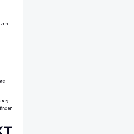
tzen
are
ung
finden
XT